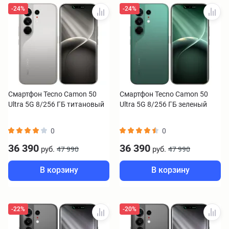
-24%
-24%
Смартфон Tecno Camon 50
Смартфон Tecno Camon 50
Ultra 5G 8/256 ГБ титановый
Ultra 5G 8/256 ГБ зеленый
0
0
36 390
36 390
руб.
руб.
47 990
47 990
В корзину
В корзину
-22%
-20%