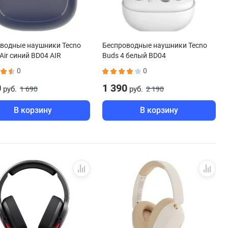
водные наушники Tecno
Беспроводные наушники Tecno
Air синий BD04 AIR
Buds 4 белый BD04
0
0
0
1 390
руб.
руб.
1 690
2 190
В корзину
В корзину