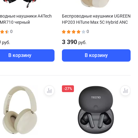
водные наушники A4Tech
Беспроводные наушники UGREEN
 MR710 черный
HP203 HiTune Max 5C Hybrid ANC
белый
0
0
0
3 390
руб.
руб.
В корзину
В корзину
-27%