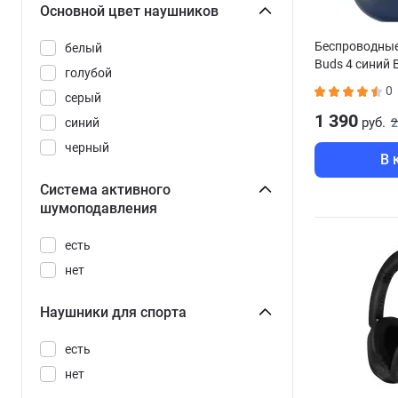
Основной цвет наушников
Беспроводные
белый
Buds 4 синий 
голубой
0
серый
1 390
руб.
синий
2
черный
В 
Система активного
шумоподавления
есть
нет
Наушники для спорта
есть
нет