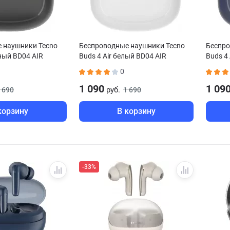
 наушники Tecno
Беспроводные наушники Tecno
Беспро
рный BD04 AIR
Buds 4 Air белый BD04 AIR
Buds 4 
0
1 090
1 09
руб.
 690
1 690
корзину
В корзину
-33%