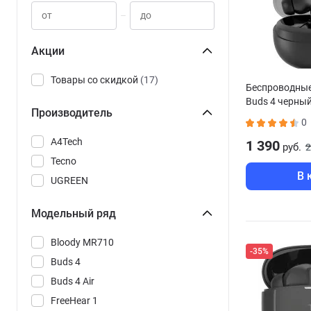
–
Акции
Товары со скидкой
(17)
Беспроводные
Buds 4 черны
Производитель
0
A4Tech
1 390
руб.
2
Tecno
В 
UGREEN
Модельный ряд
Bloody MR710
-35%
Buds 4
Buds 4 Air
FreeHear 1