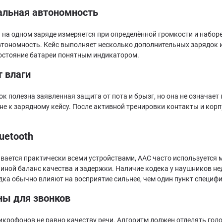
альная автономность
 на одном заряде измеряется при определённой громкости и набор
тономность. Кейс выполняет несколько дополнительных зарядок и
остояние батареи понятным индикатором.
 влаги
к полезна заявленная защита от пота и брызг, но она не означает
не к зарядному кейсу. После активной тренировки контакты и корпу
uetooth
вается практически всеми устройствами, AAC часто используется 
иной баланс качества и задержки. Наличие кодека у наушников не
дка обычно влияют на восприятие сильнее, чем один пункт специф
ы для звонков
крофонов не равно качеству речи. Алгоритм должен отделять голос