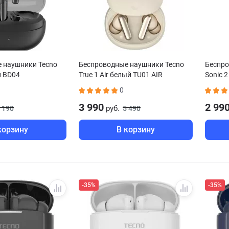
 наушники Tecno
Беспроводные наушники Tecno
Беспро
й BD04
True 1 Air белый TU01 AIR
Sonic 
0
3 990
2 99
руб.
 190
5 490
корзину
В корзину
-35%
-35%