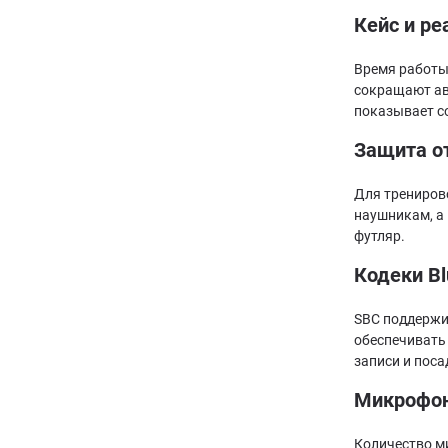
Кейс и ре
Время работы
сокращают ав
показывает с
Защита от
Для тренирово
наушникам, а 
футляр.
Кодеки Bl
SBC поддержи
обеспечивать 
записи и поса
Микрофон
Количество ми