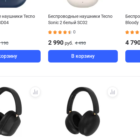
 наушники Tecno
Беспроводные наушники Tecno
Беспро
BD04
Sonic 2 белый SC02
Bloody
0
2 990
4 79
руб.
 190
4 490
корзину
В корзину