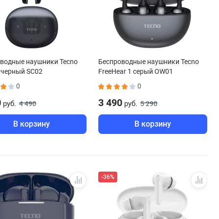
водные наушники Tecno
Беспроводные наушники Tecno
2 черный SC02
FreeHear 1 серый OW01
0
0
0
3 490
руб.
руб.
4 490
5 290
В корзину
В корзину
-36%