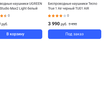
оводные наушники UGREEN
Беспроводные наушники Tecno
Studio Max2 Light белый
True 1 Air черный TU01 AIR
0
0
0
3 990
руб.
руб.
5 490
В корзину
Под заказ