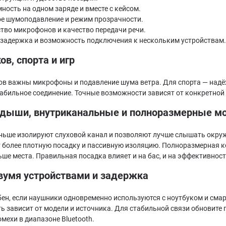
ность на одном заряде и вместе с кейсом.
е шумоподавление и режим прозрачности.
тво микрофонов и качество передачи речи.
 задержка и возможность подключения к нескольким устройствам.
ов, спорта и игр
в важны микрофоны и подавление шума ветра. Для спорта — надёжн
табильное соединение. Точные возможности зависят от конкретной
дыши, внутриканальные и полноразмерные м
ьше изолируют слуховой канал и позволяют лучше слышать окру
 более плотную посадку и пассивную изоляцию. Полноразмерная ко
ше места. Правильная посадка влияет и на бас, и на эффективнос
двумя устройствами и задержка
обен, если наушники одновременно используются с ноутбуком и сма
 зависит от модели и источника. Для стабильной связи обновите 
мехи в диапазоне Bluetooth.