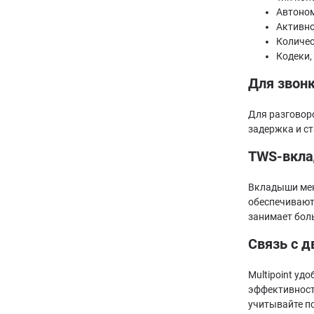
Автоном
Активно
Количес
Кодеки,
Для звонк
Для разговоро
задержка и с
TWS-вкла
Вкладыши мен
обеспечивают
занимает боль
Связь с 
Multipoint уд
эффективность
учитывайте по