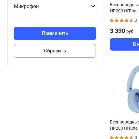
Беспроводны
Микрофон
HP203 HiTune 
черный
0
3 390
руб.
В 
Беспроводны
HP203 HiTune 
голубой
0