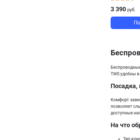
3 390
руб.
По
Беспров
Беспроводные
TWS удобны в
Посадка,
Комфорт зави
позволяет сл
доступные на
На что об
Тип кон