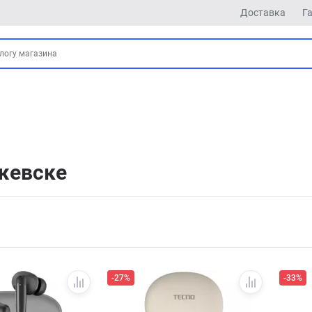
Доставка
Г
жевске
-27%
-33%