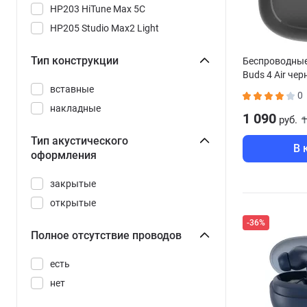
HP203 HiTune Max 5C
HP205 Studio Max2 Light
Sonic 2
Тип конструкции
Беспроводные
True 1 Air
Buds 4 Air че
вставные
0
накладные
1 090
руб.
1
Тип акустического
В 
оформления
закрытые
открытые
-36%
Полное отсутствие проводов
есть
нет