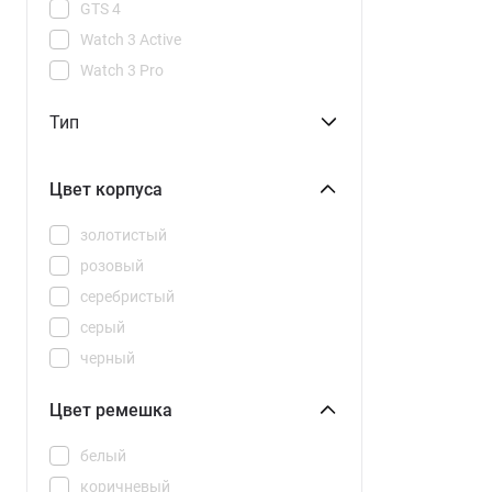
GTS 4
Watch 3 Active
Watch 3 Pro
Watch GT
Тип
Watch Neo
Цвет корпуса
золотистый
розовый
серебристый
серый
черный
Цвет ремешка
белый
коричневый