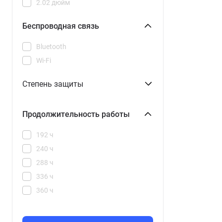
2.02 дюйм
Беспроводная связь
Bluetooth
Wi-Fi
Степень защиты
Продолжительность работы
192 ч
240 ч
288 ч
336 ч
360 ч