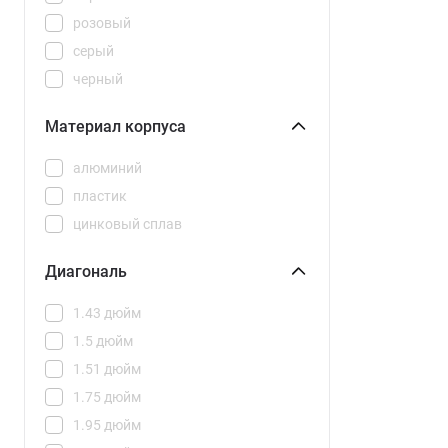
розовый
серый
черный
Материал корпуса
алюминий
пластик
цинковый сплав
Диагональ
1.43 дюйм
1.5 дюйм
1.51 дюйм
1.75 дюйм
1.95 дюйм