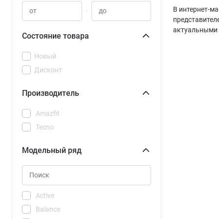
В интернет-ма
–
представителе
актуальными 
Состояние товара
Новый
Дисконт
Производитель
Amazfit
Tecno
Модельный ряд
Active
Balance