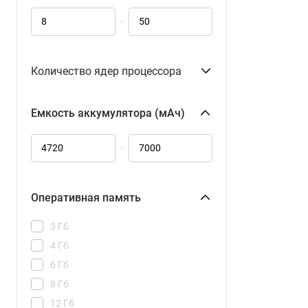
–
Количество ядер процессора
Емкость аккумулятора (мАч)
–
Оперативная память
3 Гб
4 Гб
6 Гб
8 Гб
12 Гб