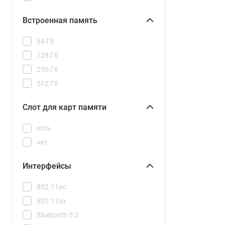
Встроенная память
64 Гб
128 Гб
256 Гб
512 Гб
Слот для карт памяти
есть
нет
Интерфейсы
802.11ac
802.11ax
Bluetooth 5.2