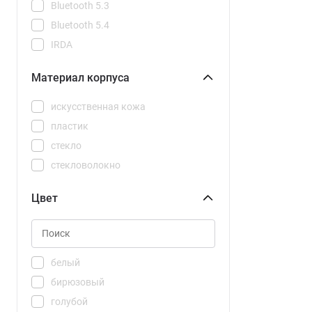
Bluetooth 5.3
Bluetooth 5.4
IRDA
NFC
Материал корпуса
искусственная кожа
пластик
стекло
стекловолокно
Цвет
белый
бирюзовый
голубой