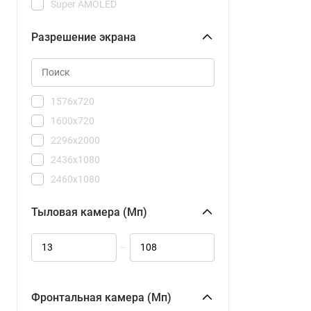
Super AMOLED
Spark Go 3
Spark Slim
Разрешение экрана
1576x720
1600x720
2296x2000
2436x1080
2460x1080
2644x1208
Тыловая камера (Мп)
2720x1224
2800x1260
–
Фронтальная камера (Мп)