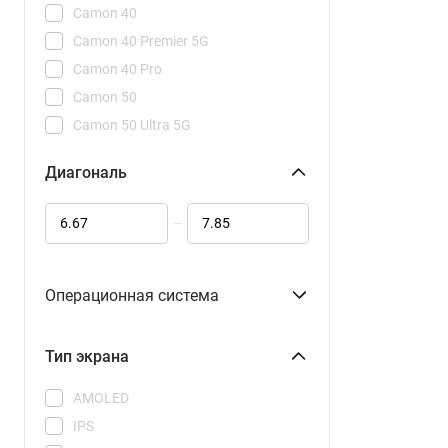
Camon 40
Camon 40 Premier 5G
Camon 40 Pro
Camon 50
Camon 50 Ultra 5G
POVA 7 Neo
Диагональ
POVA 7 Pro 5G
POVA 7 Ultra 5G
–
Phantom V Flip 2 5G
Phantom V Fold 2 5G
Spark 40
Операционная система
Spark 40 Pro
Spark 40 Pro+
Тип экрана
Spark 40C
AMOLED
Spark 50
IPS
Spark Go 2