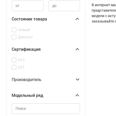
В интернет-ма
–
представителе
модели с акт
Состояние товара
заказывайте 
Новый
Дисконт
Сертификация
РСТ
ЕСТ
Производитель
Модельный ряд