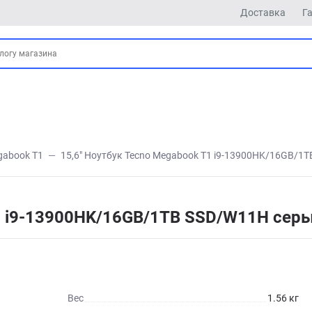
Доставка
Г
gabook T1
15,6" Ноутбук Tecno Megabook T1 i9-13900HK/16GB/1
T1 i9-13900HK/16GB/1TB SSD/W11H сер
Вес
1.56 кг