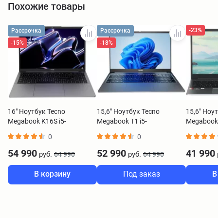
Похожие товары
-23%
Рассрочка
Рассрочка
-15%
-18%
16" Ноутбук Tecno
15,6" Ноутбук Tecno
15,6" Ноу
Megabook K16S i5-
Megabook T1 i5-
Megabook
13420H/16GB/1TB
13420H/16GB/512GB
7430U/16
0
0
SSD/W11H серый
SSD/W11H серый
SSD/W11H
54 990
52 990
41 990
руб.
руб.
64 990
64 990
В корзину
Под заказ
В