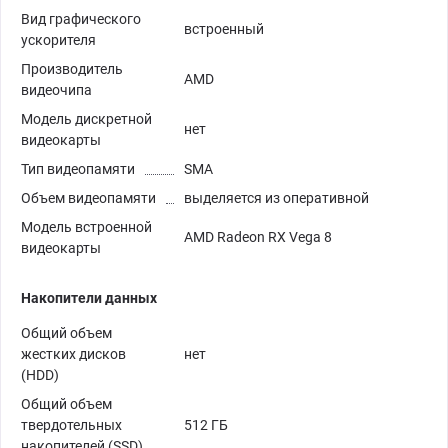
Вид графического
встроенный
ускорителя
Производитель
AMD
видеочипа
Модель дискретной
нет
видеокарты
Тип видеопамяти
SMA
Объем видеопамяти
выделяется из оперативной
Модель встроенной
AMD Radeon RX Vega 8
видеокарты
Накопители данных
Общий объем
жестких дисков
нет
(HDD)
Общий объем
твердотельных
512 ГБ
накопителей (SSD)