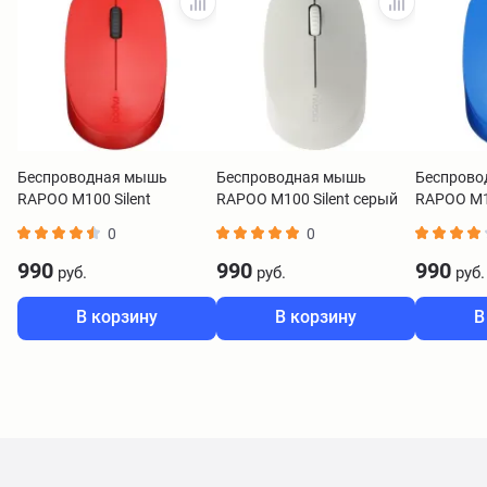
Беспроводная мышь
Беспроводная мышь
Беспрово
RAPOO M100 Silent
RAPOO M100 Silent серый
RAPOO M10
красный M100-RED
M100-LGRY
M100-BLU
0
0
990
990
990
руб.
руб.
руб.
В корзину
В корзину
В