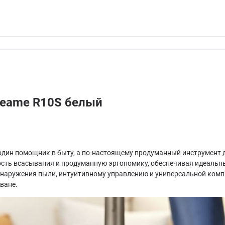
reame R10S белый
один помощник в быту, а по-настоящему продуманный инструмент д
ость всасывания и продуманную эргономику, обеспечивая идеальн
бнаружения пыли, интуитивному управлению и универсальной ком
ване.