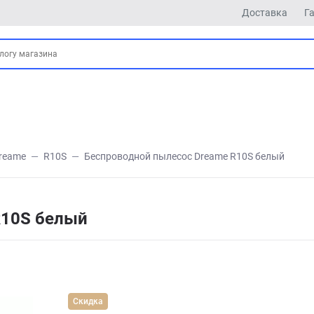
Доставка
Г
reame
R10S
Беспроводной пылесос Dreame R10S белый
R10S белый
Скидка