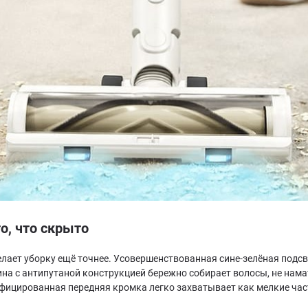
о, что скрыто
 делает уборку ещё точнее. Усовершенствованная сине-зелёная по
тина с антипутаной конструкцией бережно собирает волосы, не нама
фицированная передняя кромка легко захватывает как мелкие част