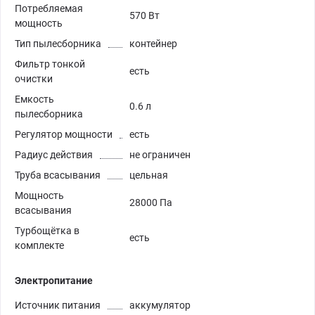
Потребляемая
570 Вт
мощность
Тип пылесборника
контейнер
Фильтр тонкой
есть
очистки
Емкость
0.6 л
пылесборника
Регулятор мощности
есть
Радиус действия
не ограничен
Труба всасывания
цельная
Мощность
28000 Па
всасывания
Турбощётка в
есть
комплекте
Электропитание
Источник питания
аккумулятор