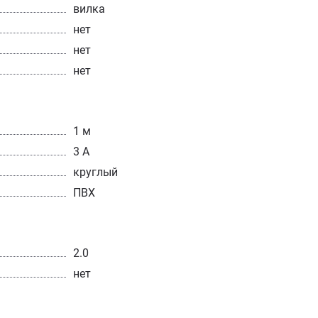
вилка
нет
нет
нет
1 м
3 А
круглый
ПВХ
2.0
нет