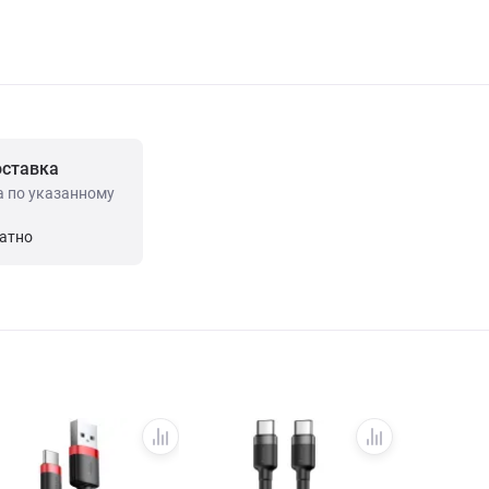
оставка
а по указанному
латно