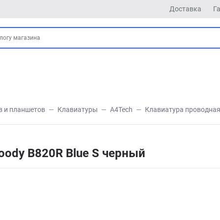
Доставка
Г
в и планшетов
Клавиатуры
A4Tech
Клавиатура проводная 
oody B820R Blue S черный