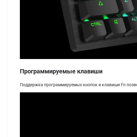
Программируемые клавиши
Поддержка программируемых кнопок и клавиши Fn позво