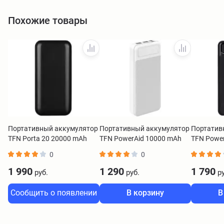
Похожие товары
Портативный аккумулятор
Портативный аккумулятор
Портатив
TFN Porta 20 20000 mAh
TFN PowerAid 10000 mAh
TFN Powe
черный
белый
черный
0
0
1 990
1 290
1 790
руб.
руб.
ру
Сообщить о появлении
В корзину
В