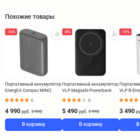
Похожие товары
-16%
-8%
-12%
Портативный аккумулятор
Портативный аккумулятор
Портатив
EnergEA Compac MINI2
VLP Magsafe Powerbank
VLP B-Ene
10000 mAh серый
10000 mAh черный
30W белы
0
0
4 990
5 490
3 490
руб.
руб.
ру
5 990
5 990
В корзину
В корзину
В