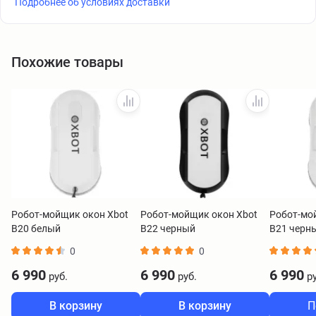
Подробнее об условиях доставки
Похожие товары
Робот-мойщик окон Xbot
Робот-мойщик окон Xbot
Робот-мо
B20 белый
B22 черный
B21 черн
0
0
6 990
6 990
6 990
руб.
руб.
ру
В корзину
В корзину
П