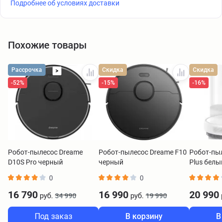
Подробнее об условиях доставки
Похожие товары
Рассрочка
Скидка
Скидка
>
-52%
-15%
-16%
Робот-пылесос Dreame
Робот-пылесос Dreame F10
Робот-пы
D10S Pro черный
черный
Plus белы
0
0
16 790
16 990
20 990
руб.
руб.
34 990
19 990
Под заказ
В корзину
В