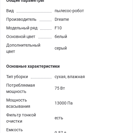
Общие параметры
Вид
пылесос-робот
Производитель
Dreame
Модельный ряд
F10
Основной цвет
белый
Дополнительный
серый
цвет
Основные характеристики
Тип уборки
сухая, влажная
Потребляемая
75 Вт
мощность
Мощность
13000 Па
всасывания
Фильтр тонкой
есть
очистки
Емкость
0.57 л