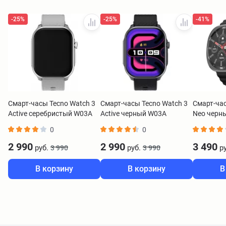
-25%
-25%
-41%
Смарт-часы Tecno Watch 3
Смарт-часы Tecno Watch 3
Смарт-ча
Active серебристый W03A
Active черный W03A
Neo черн
0
0
2 990
2 990
3 490
руб.
руб.
ру
3 990
3 990
В корзину
В корзину
В