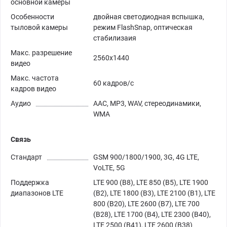
основной камеры
Особенности
двойная светодиодная вспышка,
тыловой камеры
режим FlashSnap, оптическая
стабилизаия
Макс. разрешение
2560x1440
видео
Макс. частота
60 кадров/с
кадров видео
Аудио
AAC, MP3, WAV, стереодинамики,
WMA
Связь
Стандарт
GSM 900/1800/1900, 3G, 4G LTE,
VoLTE, 5G
Поддержка
LTE 900 (B8), LTE 850 (B5), LTE 1900
диапазонов LTE
(B2), LTE 1800 (B3), LTE 2100 (B1), LTE
800 (B20), LTE 2600 (B7), LTE 700
(B28), LTE 1700 (B4), LTE 2300 (B40),
LTE 2500 (B41), LTE 2600 (B38)