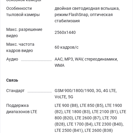
Особенности
двойная светодиодная вспышка,
тыловой камеры
режим FlashSnap, оптическая
стабилизаия
Макс. разрешение
2560x1440
видео
Макс. частота
60 кадров/с
кадров видео
Аудио
AAC, MP3, WAV, стереодинамики,
WMA
Связь
Стандарт
GSM 900/1800/1900, 3G, 4G LTE,
VoLTE, 5G
Поддержка
LTE 900 (B8), LTE 850 (B5), LTE 1900
диапазонов LTE
(B2), LTE 1800 (B3), LTE 2100 (B1), LTE
800 (B20), LTE 2600 (B7), LTE 700
(B28), LTE 1700 (B4), LTE 2300 (B40),
LTE 2500 (B41), LTE 2600 (B38)