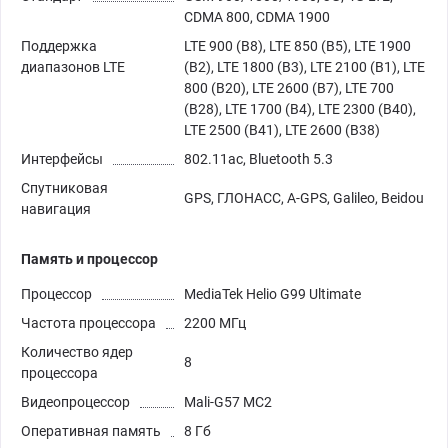
CDMA 800, CDMA 1900
Поддержка
LTE 900 (B8), LTE 850 (B5), LTE 1900
диапазонов LTE
(B2), LTE 1800 (B3), LTE 2100 (B1), LTE
800 (B20), LTE 2600 (B7), LTE 700
(B28), LTE 1700 (B4), LTE 2300 (B40),
LTE 2500 (B41), LTE 2600 (B38)
Интерфейсы
802.11ac, Bluetooth 5.3
Спутниковая
GPS, ГЛОНАСС, A-GPS, Galileo, Beidou
навигация
Память и процессор
Процессор
MediaTek Helio G99 Ultimate
Частота процессора
2200 МГц
Количество ядер
8
процессора
Видеопроцессор
Mali-G57 MC2
Оперативная память
8 Гб