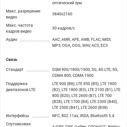
оптический зум
Макс. разрешение
3840х2160
видео
Макс. частота
30 кадров/с
кадров видео
Аудио
AAC, AMR, APE, AWB, FLAC, MIDI,
MP3, OGA, OGG, WAV, AC3, EC3
Связь
Стандарт
GSM 900/1800/1900, 3G, 4G LTE, 5G,
CDMA 800, CDMA 1900
Поддержка
LTE 900 (B8), LTE 850 (B5), LTE 1900
диапазонов LTE
(B2), LTE 1800 (B3), LTE 2100 (B1), LTE
800 (B20), LTE 2600 (B7), LTE 700
(B28), LTE 1700 (B4), LTE 2300 (B40),
LTE 2500 (B41), LTE 2600 (B38)
Интерфейсы
NFC, 802.11ax, IRDA, Bluetooth 5.4
Спутниковая
A-GPS, GPS, Galileo, ГЛОНАСС, Beidou