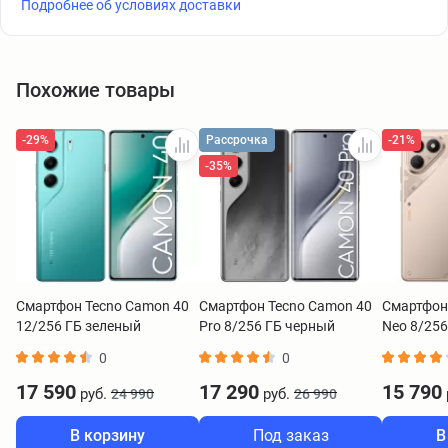
Подробнее об условиях доставки
Похожие товары
-29%
-21%
Рассрочка
-35%
Смартфон Tecno Camon 40
Смартфон Tecno Camon 40
Смартфон
12/256 ГБ зеленый
Pro 8/256 ГБ черный
Neo 8/25
0
0
17 590
17 290
15 790
руб.
руб.
24 990
26 990
В корзину
Под заказ
В