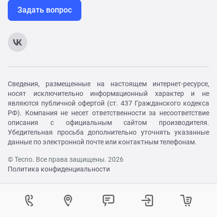
Задать вопрос
Сведения, размещенные на настоящем интернет-ресурсе,
носят исключительно информационный характер и не
являются публичной офертой (ст. 437 Гражданского кодекса
РФ). Компания не несет ответственности за несоответствие
описания с официальным сайтом производителя.
Убедительная просьба дополнительно уточнять указанные
данные по электронной почте или контактным телефонам.
© Tecno. Все права защищены. 2026
Политика конфиденциальности
Войти в личный кабинет
Регистрация на сайте
Как вам удобнее с нами связаться?
Контактный центр
Выберите город
Изменение города
Войти в личный кабинет
Войти
Телефон:
+7 (800) 333-91-00