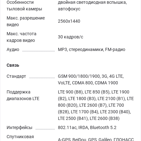
Особенности
двойная светодиодная вспышка,
тыловой камеры
автофокус
Макс. разрешение
2560x1440
видео
Макс. частота
30 кадров/с
кадров видео
Аудио
MP3, стереодинамики, FM-радио
Связь
Стандарт
GSM 900/1800/1900, 3G, 4G LTE,
VoLTE, CDMA 800, CDMA 1900
Поддержка
LTE 900 (B8), LTE 850 (B5), LTE 1900
диапазонов LTE
(B2), LTE 1800 (B3), LTE 2100 (B1), LTE
800 (B20), LTE 2600 (B7), LTE 700
(B28), LTE 1700 (B4), LTE 2300 (B40),
LTE 2500 (B41), LTE 2600 (B38)
Интерфейсы
802.11ac, IRDA, Bluetooth 5.2
Спутниковая
A-GPS, BeiDou, GPS, Galileo, ГЛОНАСС