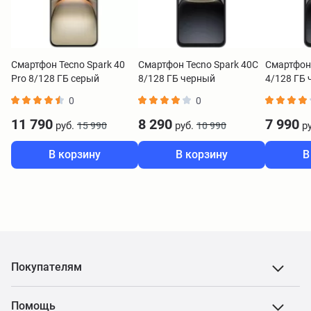
Смартфон Tecno Spark 40
Смартфон Tecno Spark 40C
Смартфон 
Pro 8/128 ГБ серый
8/128 ГБ черный
4/128 ГБ
0
0
11 790
8 290
7 990
руб.
руб.
ру
15 990
10 990
В корзину
В корзину
В
Покупателям
Помощь