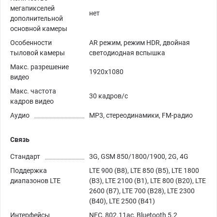
мегапикселей
нет
дополнительной
основной камеры
Особенности
AR режим, режим HDR, двойная
тыловой камеры
светодиодная вспышка
Макс. разрешение
1920x1080
видео
Макс. частота
30 кадров/с
кадров видео
Аудио
MP3, стереодинамики, FM-радио
Связь
Стандарт
3G, GSM 850/1800/1900, 2G, 4G
Поддержка
LTE 900 (B8), LTE 850 (B5), LTE 1800
диапазонов LTE
(B3), LTE 2100 (B1), LTE 800 (B20), LTE
2600 (B7), LTE 700 (B28), LTE 2300
(B40), LTE 2500 (B41)
Интерфейсы
NFC, 802.11ac, Bluetooth 5.2