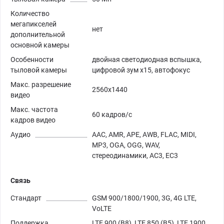
Количество
мегапикселей
нет
дополнительной
основной камеры
Особенности
двойная светодиодная вспышка,
тыловой камеры
цифровой зум x15, автофокус
Макс. разрешение
2560х1440
видео
Макс. частота
60 кадров/с
кадров видео
Аудио
AAC, AMR, APE, AWB, FLAC, MIDI,
MP3, OGA, OGG, WAV,
стереодинамики, AC3, EC3
Связь
Стандарт
GSM 900/1800/1900, 3G, 4G LTE,
VoLTE
Поддержка
LTE 900 (B8), LTE 850 (B5), LTE 1900