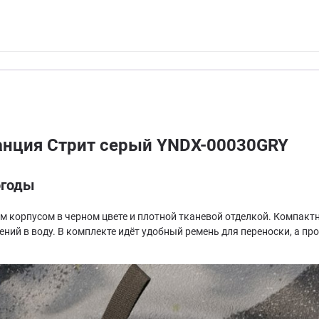
анция Стрит серый YNDX-00030GRY
огоды
м корпусом в черном цвете и плотной тканевой отделкой. Компакт
дений в воду. В комплекте идёт удобный ремень для переноски, а п