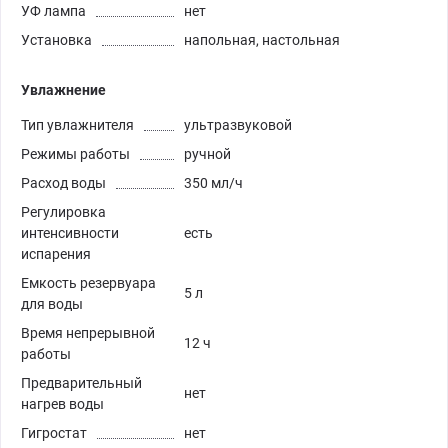
УФ лампа
нет
Установка
напольная, настольная
Увлажнение
Тип увлажнителя
ультразвуковой
Режимы работы
ручной
Расход воды
350 мл/ч
Регулировка
интенсивности
есть
испарения
Емкость резервуара
5 л
для воды
Время непрерывной
12 ч
работы
Предварительный
нет
нагрев воды
Гигростат
нет