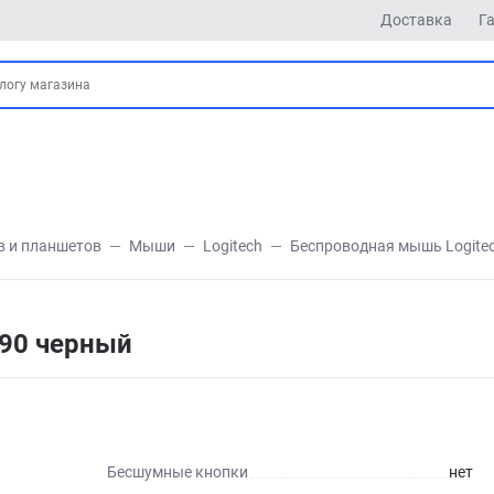
Доставка
Г
в и планшетов
Мыши
Logitech
Беспроводная мышь Logite
190 черный
Бесшумные кнопки
нет