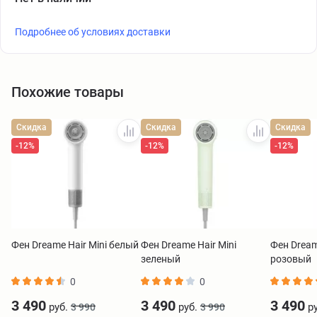
Подробнее об условиях доставки
Похожие товары
Скидка
Скидка
Скидка
-12%
-12%
-12%
Фен Dreame Hair Mini белый
Фен Dreame Hair Mini
Фен Dream
зеленый
розовый
0
0
3 490
3 490
3 490
руб.
руб.
ру
3 990
3 990