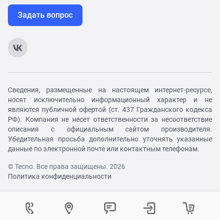
Задать вопрос
Сведения, размещенные на настоящем интернет-ресурсе,
носят исключительно информационный характер и не
являются публичной офертой (ст. 437 Гражданского кодекса
РФ). Компания не несет ответственности за несоответствие
описания с официальным сайтом производителя.
Убедительная просьба дополнительно уточнять указанные
данные по электронной почте или контактным телефонам.
© Tecno. Все права защищены. 2026
Политика конфиденциальности
Войти в личный кабинет
Регистрация на сайте
Как вам удобнее с нами связаться?
Контактный центр
Выберите город
Изменение города
Войти в личный кабинет
Войти
Телефон:
+7 (800) 333-91-00