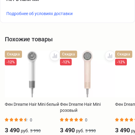
Подробнее об условиях доставки
Похожие товары
Скидка
Скидка
Скидка
-12%
-12%
-12%
Фен Dreame Hair Mini белый
Фен Dreame Hair Mini
Фен Dream
розовый
0
0
3 490
3 490
3 490
руб.
руб.
ру
3 990
3 990