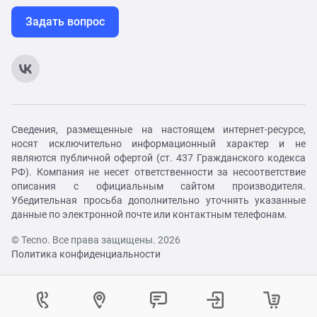
Задать вопрос
Сведения, размещенные на настоящем интернет-ресурсе,
носят исключительно информационный характер и не
являются публичной офертой (ст. 437 Гражданского кодекса
РФ). Компания не несет ответственности за несоответствие
описания с официальным сайтом производителя.
Убедительная просьба дополнительно уточнять указанные
данные по электронной почте или контактным телефонам.
© Tecno. Все права защищены. 2026
Политика конфиденциальности
Войти в личный кабинет
Регистрация на сайте
Как вам удобнее с нами связаться?
Контактный центр
Выберите город
Изменение города
Войти в личный кабинет
Войти
Телефон:
+7 (800) 333-91-00