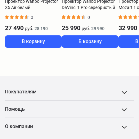
Проектор Wanbo Projector
Проектор Wanbo Projector
Проектор 
X5 Air белый
DaVinci 1 Pro серебристый
Mozart 1 
0
0
27 490
25 990
32 990
руб.
руб.
28 190
29 990
В корзину
В корзину
В
Покупателям
Помощь
О компании