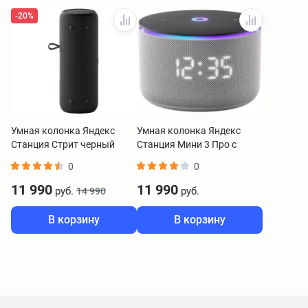
-20%
Умная колонка Яндекс
Умная колонка Яндекс
Станция Стрит черный
Станция Мини 3 Про с
YNDX-00030BLK
Zigbee серый YNDX-
0
0
00059GRY
11 990
11 990
руб.
руб.
14 990
В корзину
В корзину