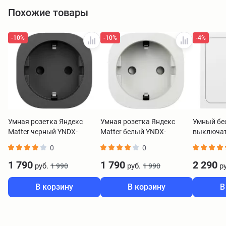
Похожие товары
-10%
-10%
-4%
Умная розетка Яндекс
Умная розетка Яндекс
Умный бе
Matter черный YNDX-
Matter белый YNDX-
выключат
00540BLK
00540WHT
Zigbee 1 
0
0
00534
1 790
1 790
2 290
руб.
руб.
ру
1 990
1 990
В корзину
В корзину
В