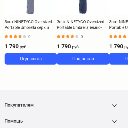
Зонт NINETYGO Oversized
Зонт NINETYGO Oversized
Зонт NINE
Portable Umbrella серый
Portable Umbrella темно-
Portable 
синий
0
0
1 790
1 790
1 790
руб.
руб.
ру
Под заказ
Под заказ
П
Покупателям
Помощь